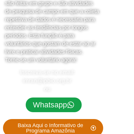
são feitas em grupo e são atividades
de pesquisa de campo em que a coleta
repetitiva de dados é necessária para
entender as tendências por longos
períodos. Esta função é para
voluntários que gostam de estar ao ar
livre e praticar atividades físicas.
Torne-se um voluntário agora!
Inscreva-se no email:
imran@ipbio.org.br
ou
Whatsapp
Baixa Aqui o Informativo de
Programa Amazônia